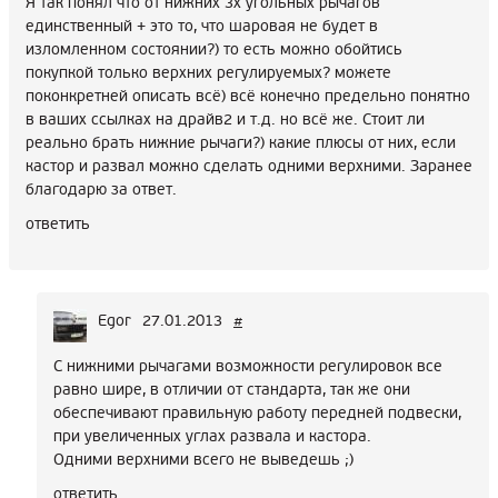
Я так понял что от нижних 3х угольных рычагов
единственный + это то, что шаровая не будет в
изломленном состоянии?) то есть можно обойтись
покупкой только верхних регулируемых? можете
поконкретней описать всё) всё конечно предельно понятно
в ваших ссылках на драйв2 и т.д. но всё же. Стоит ли
реально брать нижние рычаги?) какие плюсы от них, если
кастор и развал можно сделать одними верхними. Заранее
благодарю за ответ.
ответить
Egor
27.01.2013
#
С нижними рычагами возможности регулировок все
равно шире, в отличии от стандарта, так же они
обеспечивают правильную работу передней подвески,
при увеличенных углах развала и кастора.
Одними верхними всего не выведешь ;)
ответить