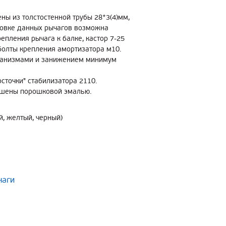
ны из толстостенной трубы 28*3(4)мм,
новке данных рычагов возможна
епления рычага к балке, кастор 7-25
болты крепления амортизатора м10.
еханизмами и занижением минимум
сточки" стабилизатора 2110.
ашены порошковой эмалью.
й, желтый, черный)
чаги