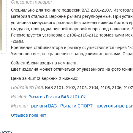
Описание товара:
Специально для тюнинга подвески ВАЗ 2101-2107. Изготовле
материал сталь20. Верхние рычаги регулируемые. При уста
установка минусового развала без замены нижних болтов кр
градусов, площадка нижней шаровой опоры под наклоном, 
Рекомендуется установка с 2108-2110-2112 тормозными м
-25мм.
Крепление стабилизатора к рычагу осуществляется через "ко
Уменьшен вес, по сравнению с заводскими аналогами. Окр
Сайлентблоки входят в комплект.
Цвет изделия может отличаться от указанного на фото (сини
Цена за 4шт (2 верхних 2 нижних)
Подходит для:
ВАЗ 2101, 2102, 2103, 2104, 2105, 2106, 2107
Раздел:
Рычаги
›
Рычаги ВАЗ 2101-07
Метки:
рычаги ВАЗ
Рычаги СПОРТ
треугольные ры
Отзывов пока нет