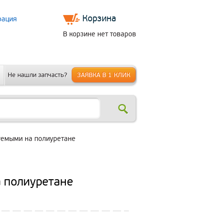
Корзина
рация
:
В корзине нет товаров
Не нашли запчасть?
ЗАЯВКА В 1 КЛИК
руемыми на полиуретане
а полиуретане